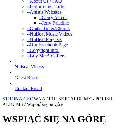
--
About Us / FAQ
--
Performing Tracks
--
Artist's Websites
--
Gerry Asmus
--
Jerry Paladino
--
Guitar Tuner/Chords
--
NuBeat Music Videos
--
NuBeat Playlists
--
Our Facebook Page
--
Copyright Info.
--
Buy Me A Coffee!
NuBeat Videos
Guest Book
Contact Email
STRONA GŁÓWNA
/ POLSKIE ALBUMY - POLISH
ALBUMS / Wspiąć się na górę
WSPIĄĆ SIĘ NA GÓRĘ