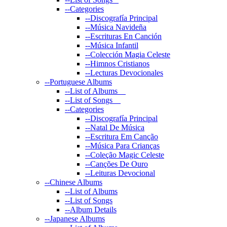
--
Categories
--
Discografía Principal
--
Música Navideña
--
Escrituras En Canción
--
Música Infantil
--
Colección Magia Celeste
--
Himnos Cristianos
--
Lecturas Devocionales
--
Portuguese Albums
--
List of Albums
--
List of Songs
--
Categories
--
Discografía Principal
--
Natal De Música
--
Escritura Em Canção
--
Música Para Crianças
--
Coleção Magic Celeste
--
Canções De Ouro
--
Leituras Devocional
--
Chinese Albums
--
List of Albums
--
List of Songs
--
Album Details
--
Japanese Albums