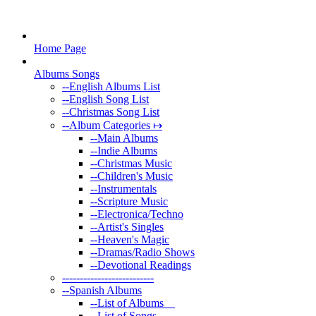
Home Page
Albums Songs
--
English Albums List
--
English Song List
--
Christmas Song List
--
Album Categories ↦
--
Main Albums
--
Indie Albums
--
Christmas Music
--
Children's Music
--
Instrumentals
--
Scripture Music
--
Electronica/Techno
--
Artist's Singles
--
Heaven's Magic
--
Dramas/Radio Shows
--
Devotional Readings
--
------------------------
--
Spanish Albums
--
List of Albums
--
List of Songs