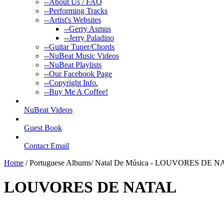
--
About Us / FAQ
--
Performing Tracks
--
Artist's Websites
--
Gerry Asmus
--
Jerry Paladino
--
Guitar Tuner/Chords
--
NuBeat Music Videos
--
NuBeat Playlists
--
Our Facebook Page
--
Copyright Info.
--
Buy Me A Coffee!
NuBeat Videos
Guest Book
Contact Email
Home
/ Portuguese Albums/ Natal De Música - LOUVORES DE 
LOUVORES DE NATAL