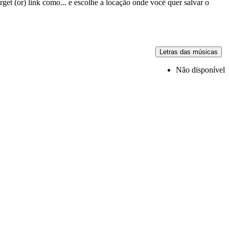
get (or) link como... e escolhe a locação onde você quer salvar o
Letras das músicas
Não disponível