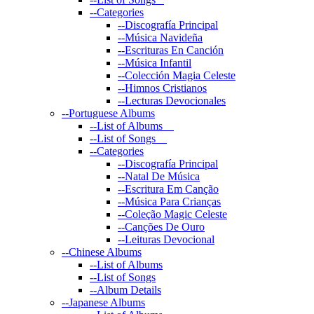
--
Categories
--
Discografía Principal
--
Música Navideña
--
Escrituras En Canción
--
Música Infantil
--
Colección Magia Celeste
--
Himnos Cristianos
--
Lecturas Devocionales
--
Portuguese Albums
--
List of Albums
--
List of Songs
--
Categories
--
Discografía Principal
--
Natal De Música
--
Escritura Em Canção
--
Música Para Crianças
--
Coleção Magic Celeste
--
Canções De Ouro
--
Leituras Devocional
--
Chinese Albums
--
List of Albums
--
List of Songs
--
Album Details
--
Japanese Albums