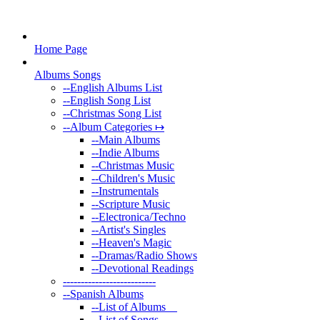
Home Page
Albums Songs
--
English Albums List
--
English Song List
--
Christmas Song List
--
Album Categories ↦
--
Main Albums
--
Indie Albums
--
Christmas Music
--
Children's Music
--
Instrumentals
--
Scripture Music
--
Electronica/Techno
--
Artist's Singles
--
Heaven's Magic
--
Dramas/Radio Shows
--
Devotional Readings
--
------------------------
--
Spanish Albums
--
List of Albums
--
List of Songs