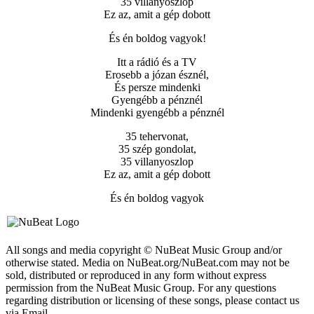
35 villanyoszlop
Ez az, amit a gép dobott
És én boldog vagyok!
Itt a rádió és a TV
Erosebb a józan észnél,
És persze mindenki
Gyengébb a pénznél
Mindenki gyengébb a pénznél
35 tehervonat,
35 szép gondolat,
35 villanyoszlop
Ez az, amit a gép dobott
És én boldog vagyok
All songs and media copyright © NuBeat Music Group and/or
otherwise stated. Media on NuBeat.org/NuBeat.com may not be
sold, distributed or reproduced in any form without express
permission from the NuBeat Music Group. For any questions
regarding distribution or licensing of these songs, please contact us
via Email.