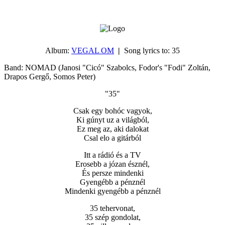
Album:
VEGAL OM
|
Song lyrics to:
35
Band: NOMAD (Janosi "Cicó" Szabolcs, Fodor's "Fodi" Zoltán,
Drapos Gergő, Somos Peter)
"35"
Csak egy bohóc vagyok,
Ki gúnyt uz a világból,
Ez meg az, aki dalokat
Csal elo a gitárból
Itt a rádió és a TV
Erosebb a józan észnél,
És persze mindenki
Gyengébb a pénznél
Mindenki gyengébb a pénznél
35 tehervonat,
35 szép gondolat,